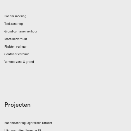
Bodem sanering
Tank sanering
Grond container verhuur
Machine verhuur
Rijplaten verhuur
Container verhuur
Verkoop zand & grond
Projecten
Bodemsanering Jagerskade Utrecht
Uitgraven vijver Kromme Rijn