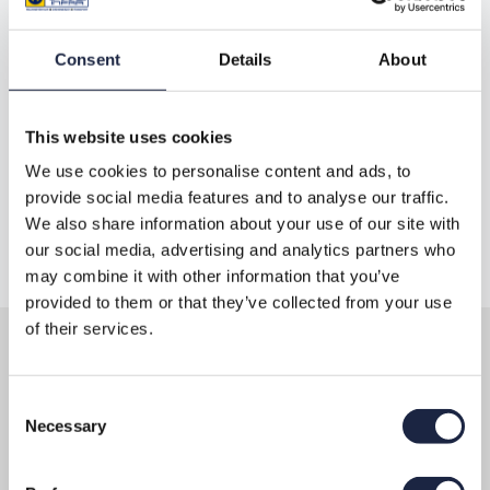
zowel los gestort als in BigBag’s geleverd
worden
Consent
Details
About
Al onze producten kunnen direct uit voorraad worden
geleverd. Ook als het product niet in de webshop staat kunnen
wij het waarschijnlijk wel leveren, neem hiervoor contact met
This website uses cookies
ons op. Zand en grond kan afgehaald worden op onze locatie in
We use cookies to personalise content and ads, to
Odijk of door ons bij u thuisbezorgd worden.
provide social media features and to analyse our traffic.
We also share information about your use of our site with
Naar de webshop
Ritprijs berekenen
our social media, advertising and analytics partners who
may combine it with other information that you’ve
provided to them or that they’ve collected from your use
of their services.
Contact
Consent
Necessary
Selection
E-mail
:
info@otteinfra.nl