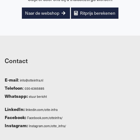
Naar de webshop
Ritprijs berekenen
Contact
E-mail
:
info@otteinfra.nl
Telefoon
:
030-6365885
Whatsapp:
stuur bericht
LinkedIn:
linkedin.com/otte-infra
Facebook:
Facebook.com/otteinfra/
Instagram:
Instagram.com/otte_infra/