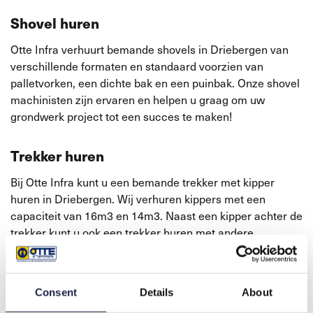
Shovel huren
Otte Infra verhuurt bemande shovels in Driebergen van
verschillende formaten en standaard voorzien van
palletvorken, een dichte bak en een puinbak. Onze shovel
machinisten zijn ervaren en helpen u graag om uw
grondwerk project tot een succes te maken!
Trekker huren
Bij Otte Infra kunt u een bemande trekker met kipper
huren in Driebergen. Wij verhuren kippers met een
capaciteit van 16m3 en 14m3. Naast een kipper achter de
trekker kunt u ook een trekker huren met andere
toebehoren zoals een waterwagen of een rolbezem. Het
is daarnaast optioneel om de trekker te voorzien van een
overdruksysteem, wat het rijden in stoffige of vervuilde
Consent
Details
About
omgevingen mogelijk maakt.