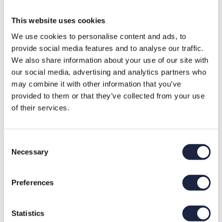
Vrachtwagen huren
This website uses cookies
Otte Infra verhuurt bemande 10×4 en 8×4 vrachtwagens
We use cookies to personalise content and ads, to
voor grondverzet in Driebergen. Daarnaast verhuren wij
provide social media features and to analyse our traffic.
een bemande vrachtwagen met knijper.
We also share information about your use of our site with
our social media, advertising and analytics partners who
may combine it with other information that you’ve
Container huren in Driebergen
provided to them or that they’ve collected from your use
Een container huren in Driebergen bij Otte Infra kan door
of their services.
de gewenste container te bestellen via
https://www.containerbakverhuur.nl/
. Een container
huren kan bij ons in verschillende formaten voor het
Consent
Necessary
afvoeren van grond, zand, puin, bouw- en sloopafval, hout,
Selection
groenafval en asfalt. De containers worden geleverd in
een straal van 30 kilometer rondom Odijk.
Preferences
Het huren van een container bij
Statistics
https://www.containerbakverhuur.nl/
gaat snel en