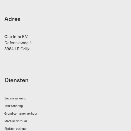
Adres
Otte Infra B.V.
Defensieweg 4
3984 LR Odijk
Diensten
Bodem sanering
Tank sanering
Grond container verhuur
Machine verhuur
Rijplaten verhuur