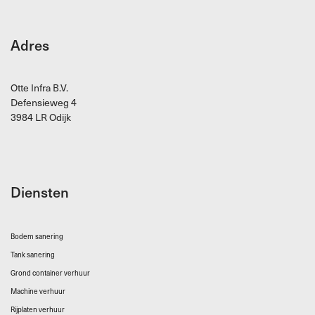
Adres
Otte Infra B.V.
Defensieweg 4
3984 LR Odijk
Diensten
Bodem sanering
Tank sanering
Grond container verhuur
Machine verhuur
Rijplaten verhuur