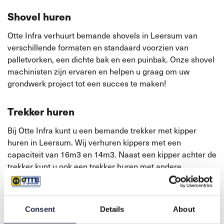
Shovel huren
Otte Infra verhuurt bemande shovels in Leersum van
verschillende formaten en standaard voorzien van
palletvorken, een dichte bak en een puinbak. Onze shovel
machinisten zijn ervaren en helpen u graag om uw
grondwerk project tot een succes te maken!
Trekker huren
Bij Otte Infra kunt u een bemande trekker met kipper
huren in Leersum. Wij verhuren kippers met een
capaciteit van 16m3 en 14m3. Naast een kipper achter de
trekker kunt u ook een trekker huren met andere
toebehoren zoals een waterwagen of een rolbezem. Het
is daarnaast optioneel om de trekker te voorzien van een
overdruksysteem, wat het rijden in stoffige of vervuilde
Consent
Details
About
omgevingen mogelijk maakt.