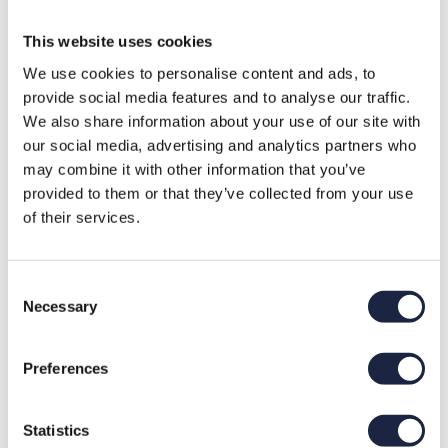
Vrachtwagen huren
This website uses cookies
Otte Infra verhuurt bemande 10×4 en 8×4 vrachtwagens
We use cookies to personalise content and ads, to
voor grondverzet in Leersum. Daarnaast verhuren wij een
provide social media features and to analyse our traffic.
bemande vrachtwagen met knijper.
We also share information about your use of our site with
our social media, advertising and analytics partners who
may combine it with other information that you’ve
Container huren in Leersum
provided to them or that they’ve collected from your use
Een container huren in Leersum bij Otte Infra kan door de
of their services.
gewenste container te bestellen via
https://www.containerbakverhuur.nl/
. Een container
huren kan bij ons in verschillende formaten voor het
Consent
Necessary
afvoeren van grond, zand, puin, bouw- en sloopafval, hout,
Selection
groenafval en asfalt. De containers worden geleverd in
een straal van 30 kilometer rondom Odijk.
Preferences
Het huren van een container bij
Statistics
https://www.containerbakverhuur.nl/
gaat snel en