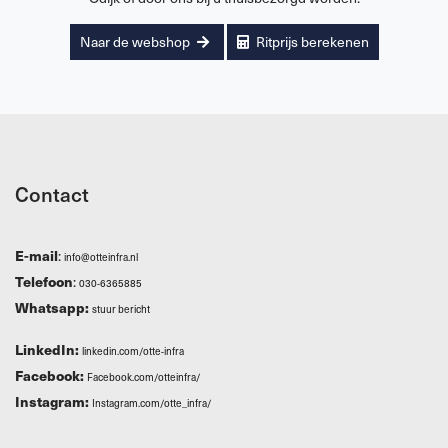
Naar de webshop
Ritprijs berekenen
Contact
E-mail
:
info@otteinfra.nl
Telefoon
:
030-6365885
Whatsapp:
stuur bericht
LinkedIn:
linkedin.com/otte-infra
Facebook:
Facebook.com/otteinfra/
Instagram:
Instagram.com/otte_infra/