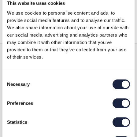
This website uses cookies
Vraag aan
We use cookies to personalise content and ads, to
provide social media features and to analyse our traffic.
We also share information about your use of our site with
our social media, advertising and analytics partners who
may combine it with other information that you’ve
provided to them or that they’ve collected from your use
of their services.
Alle producten in onze webshop kunnen
zowel los gestort als in BigBag’s geleverd
worden
Consent
Necessary
Selection
Al onze producten kunnen direct uit voorraad worden
geleverd. Ook als het product niet in de webshop staat kunnen
Preferences
wij het waarschijnlijk wel leveren, neem hiervoor contact met
ons op. Zand en grond kan afgehaald worden op onze locatie in
Odijk of door ons bij u thuisbezorgd worden.
Statistics
Naar de webshop
Ritprijs berekenen