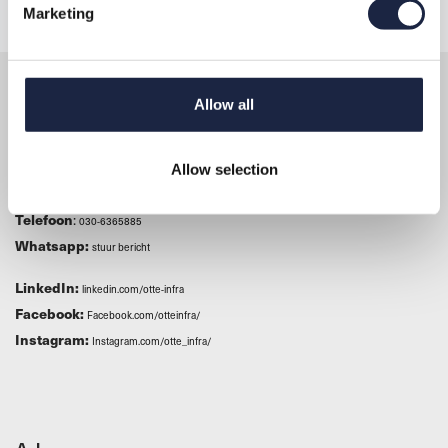
Marketing
Allow all
Contact
Allow selection
E-mail
:
info@otteinfra.nl
Telefoon
:
030-6365885
Whatsapp:
stuur bericht
LinkedIn:
linkedin.com/otte-infra
Facebook:
Facebook.com/otteinfra/
Instagram:
Instagram.com/otte_infra/