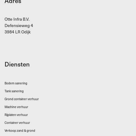
Adres
Otte Infra B.V.
Defensieweg 4
3984 LR Odijk
Diensten
Bodem sanering
Tank sanering
Grond container verhuur
Machine verhuur
Rijplaten verhuur
Container verhuur
Verkoop zand & grond