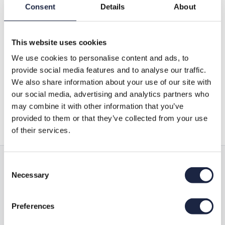
Consent
Details
About
This website uses cookies
We use cookies to personalise content and ads, to
provide social media features and to analyse our traffic.
We also share information about your use of our site with
Vraag aan
our social media, advertising and analytics partners who
may combine it with other information that you’ve
provided to them or that they’ve collected from your use
of their services.
Consent
Alle producten in onze webshop kunnen
Necessary
Selection
zowel los gestort als in BigBag’s geleverd
worden
Preferences
Al onze producten kunnen direct uit voorraad worden