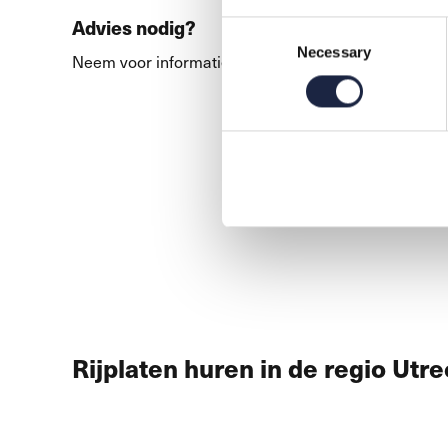
Advies nodig?
Consent
Necessary
Selection
Neem voor informatie of advies over de rijplaten ge
Rijplaten huren in de regio Utre