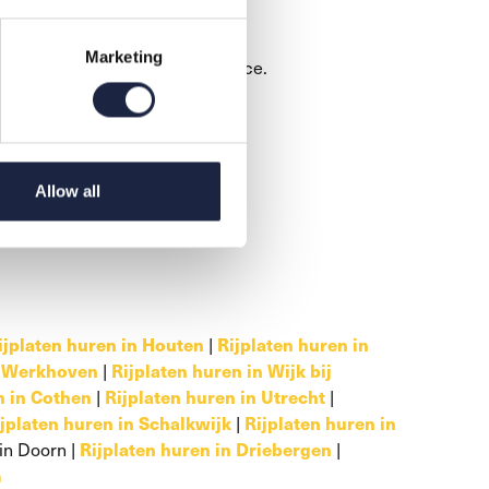
Marketing
vies en bieden u de beste service.
Allow all
ijplaten huren in Houten
|
Rijplaten huren in
n Werkhoven
|
Rijplaten huren in Wijk bij
n in Cothen
|
Rijplaten huren in Utrecht
|
jplaten huren in Schalkwijk
|
Rijplaten huren in
 in Doorn |
Rijplaten huren in Driebergen
|
m