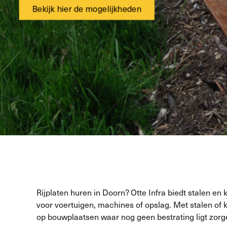
Bekijk hier de mogelijkheden
Rijplaten huren in Doorn? Otte Infra biedt stalen en 
voor voertuigen, machines of opslag. Met stalen of
op bouwplaatsen waar nog geen bestrating ligt zorgen