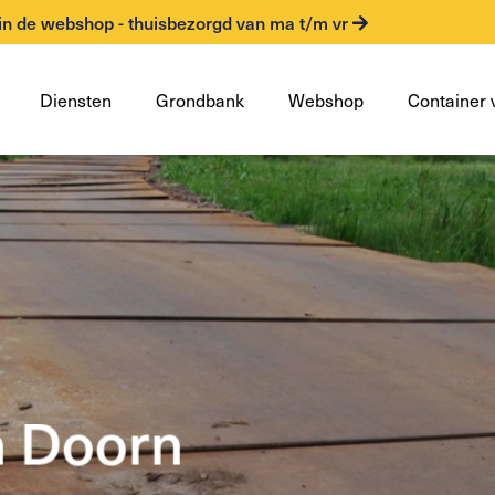
in de webshop - thuisbezorgd van ma t/m vr
Diensten
Grondbank
Webshop
Container 
n Doorn