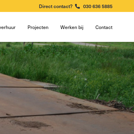
Direct contact?
030 636 5885
verhuur
Projecten
Werken bij
Contact