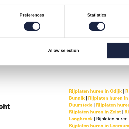
Preferences
Statistics
rust contact met ons op via 030-6365885. Wij geven u graag ad
Allow selection
Rijplaten huren in Odijk
|
R
Bunnik
|
Rijplaten huren i
cht
Duurstede
|
Rijplaten hure
Rijplaten huren in Zeist
|
Ri
Langbroek
| Rijplaten huren
Rijplaten huren in Leersu