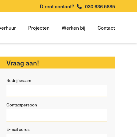
Direct contact?
030 636 5885
verhuur
Projecten
Werken bij
Contact
Vraag aan!
Bedrijfsnaam
Contactpersoon
E-mail adres