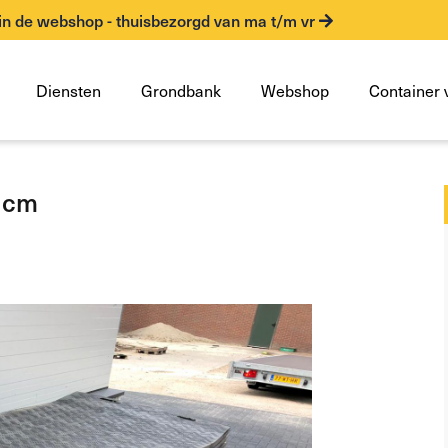
in de webshop - thuisbezorgd van ma t/m vr
Diensten
Grondbank
Webshop
Container 
0 cm